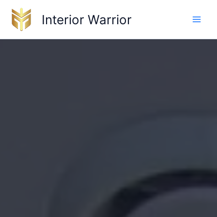
Skip
Interior Warrior
to
content